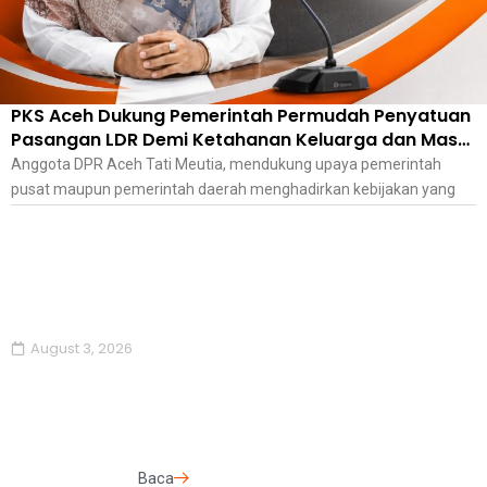
PKS Aceh Dukung Pemerintah Permudah Penyatuan
Pasangan LDR Demi Ketahanan Keluarga dan Masa
Depan Anak
Anggota DPR Aceh Tati Meutia, mendukung upaya pemerintah
pusat maupun pemerintah daerah menghadirkan kebijakan yang
August 3, 2026
Baca