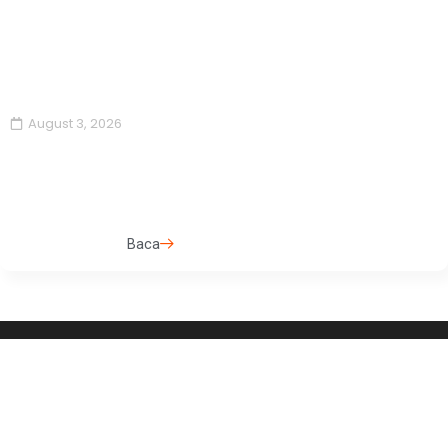
August 3, 2026
Baca
Berkomitmen mewujudkan Indonesia yang adil, sejahtera,