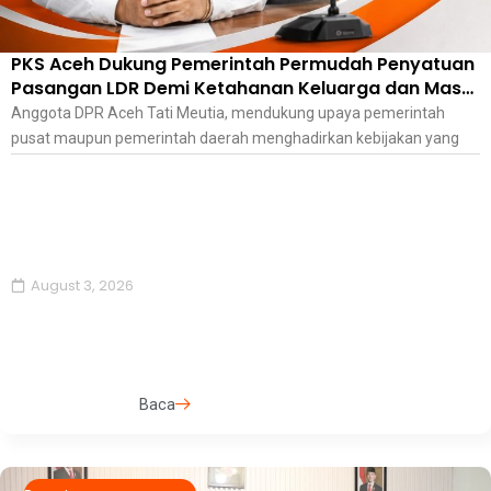
PKS Aceh Dukung Pemerintah Permudah Penyatuan
Pasangan LDR Demi Ketahanan Keluarga dan Masa
Depan Anak
Anggota DPR Aceh Tati Meutia, mendukung upaya pemerintah
pusat maupun pemerintah daerah menghadirkan kebijakan yang
August 3, 2026
Baca