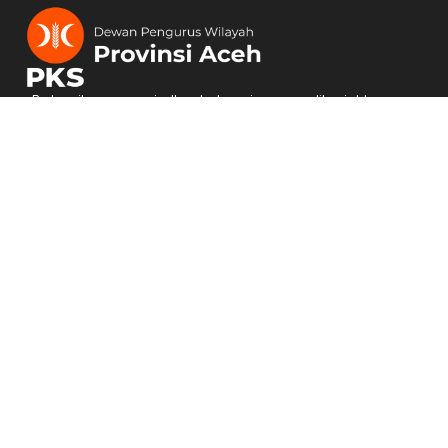
Berkomitmen mewujudkan Indonesia yang adil, sejahtera,
dan bermartabat melalui dakwah dan perjuangan politik
yang bersih.
Tautan Cepat
Kategori Berita
Tentang Partai
Sosial
Berita
Ekonomi
Vidio
Pendidikan
Fraksi DPRA
Multimedia
Struktur Pengurus
Hubungi Kami