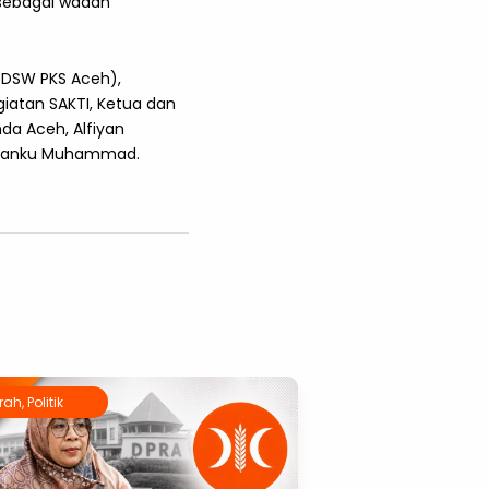
sebagai wadah
s DSW PKS Aceh),
egiatan SAKTI, Ketua dan
nda Aceh, Alfiyan
 Tuanku Muhammad.
rah
,
Politik