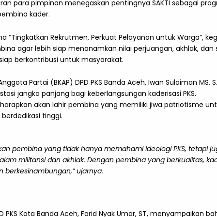
iran para pimpinan menegaskan pentingnya SAKTI sebagai pro
embina kader.
“Tingkatkan Rekrutmen, Perkuat Pelayanan untuk Warga”, kegia
na agar lebih siap menanamkan nilai perjuangan, akhlak, da
siap berkontribusi untuk masyarakat.
 Anggota Partai (BKAP) DPD PKS Banda Aceh, Iwan Sulaiman MS, 
stasi jangka panjang bagi keberlangsungan kaderisasi PKS.
 diharapkan akan lahir pembina yang memiliki jiwa patriotisme 
erdedikasi tinggi.
irkan pembina yang tidak hanya memahami ideologi PKS, tetapi
alam militansi dan akhlak. Dengan pembina yang berkualitas, kad
n berkesinambungan,” ujarnya.
PD PKS Kota Banda Aceh, Farid Nyak Umar, ST, menyampaikan b