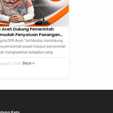
 Aceh Dukung Pemerintah
rmudah Penyatuan Pasangan
 Demi Ketahanan Keluarga dan
gota DPR Aceh Tati Meutia, mendukung
sa Depan Anak
ya pemerintah pusat maupun pemerintah
ah menghadirkan kebijakan yang
Baca
ugust 3, 2026
ubungi Kami