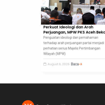
Perkuat Ideologi dan Arah
Perjuangan, MPW PKS Aceh Beka
Kader Konsepsi Dasar Partai
Penguatan ideologi dan pemahaman
terhadap arah perjuangan partai menjadi
perhatian serius Majelis Pertimbangan
Wilayah (MPW)
Baca
August 9, 2026