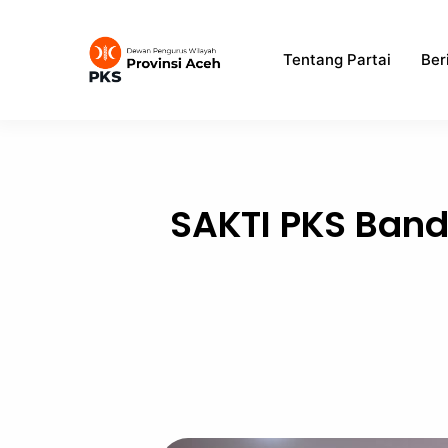
Skip
to
Tentang Partai
Ber
content
SAKTI PKS Band