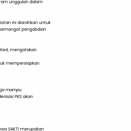
gram unggulan dalam
tan ini diarahkan untuk
n semangat pengabdian
S.Ked, mengatakan
untuk mempersiapkan
 juga mampu
erisasi PKS akan
ahwa SAKTI merupakan