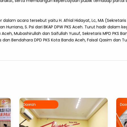
rakat, serta membangun kepercayaan publik terhadap partai 
alam acara tersebut yaitu H. Afrial Hidayat, Lc, MA (Sekretari
ian Hurriana, S. Psi dari BKAP DPW PKS Aceh. Turut hadir dalam k
 Aceh, Mubashirullah dan Saifullah Yusuf, Sekretaris MPD PKS Ba
aris dan Bendahara DPD PKS Kota Banda Aceh, Faisal Qasim dan
Daerah
Dae