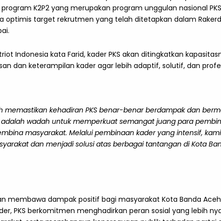
i program K2P2 yang merupakan program unggulan nasional P
ya optimis target rekrutmen yang telah ditetapkan dalam Rake
ai.
triot Indonesia kata Farid, kader PKS akan ditingkatkan kapasita
an keterampilan kader agar lebih adaptif, solutif, dan profes
ah memastikan kehadiran PKS benar-benar berdampak dan berm
I adalah wadah untuk memperkuat semangat juang para pembina
embina masyarakat. Melalui pembinaan kader yang intensif, kami
asyarakat dan menjadi solusi atas berbagai tantangan di Kota Ba
kan membawa dampak positif bagi masyarakat Kota Banda Ace
ader, PKS berkomitmen menghadirkan peran sosial yang lebih n