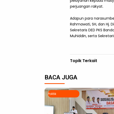
pelayanan kepada masya
perjuangan rakyat.
Adapun para narasumber d
Rahmawati, SH, dan Hj. D
Sekretaris DED PKS Banda
Muhiddin, serta Sekret
Topik Terkait
BACA JUGA
Politik