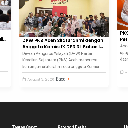
PKS
li
Pe
DPW PKS Aceh Silaturahmi dengan
LDR
Anggota Komisi IX DPR RI, Bahas Isu
Ang
Ma
Kesehatan
upa
Dewan Pengurus Wilayah (DPW) Partai
daer
Keadilan Sejahtera (PKS) Aceh menerima
kunjungan silaturahmi dua anggota Komisi
A
Baca
August 3, 2026
Tautan Cepat
Kategori Berita
H