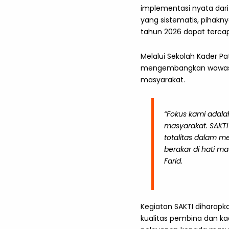
implementasi nyata dar
yang sistematis, pihakn
tahun 2026 dapat tercap
Melalui Sekolah Kader Pa
mengembangkan wawasan d
masyarakat.
“Fokus kami adal
masyarakat. SAKT
totalitas dalam m
berakar di hati m
Farid.
Kegiatan SAKTI diharap
kualitas pembina dan k